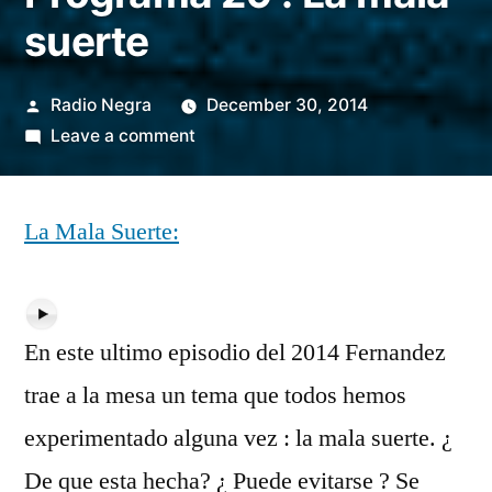
suerte
Posted
Radio Negra
December 30, 2014
by
on
Leave a comment
Programa
29
La Mala Suerte:
:
La
mala
suerte
En este ultimo episodio del 2014 Fernandez
trae a la mesa un tema que todos hemos
experimentado alguna vez : la mala suerte. ¿
De que esta hecha? ¿ Puede evitarse ? Se