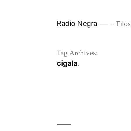
Skip
to
Radio Negra
– Filos
content
Tag Archives:
cigala