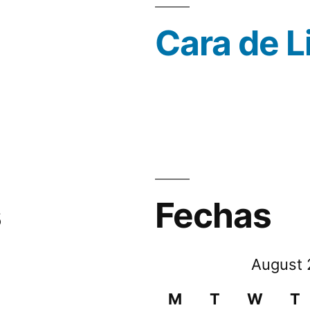
Cara de L
s
Fechas
August 
M
T
W
T