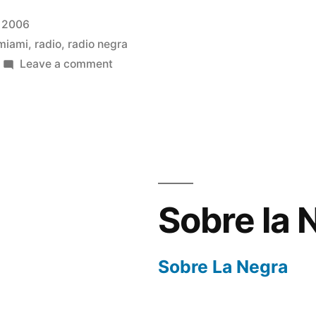
, 2006
miami
,
radio
,
radio negra
on
Leave a comment
Programa
5
:
30
minutos
de
delirio
Sobre la 
Sobre La Negra