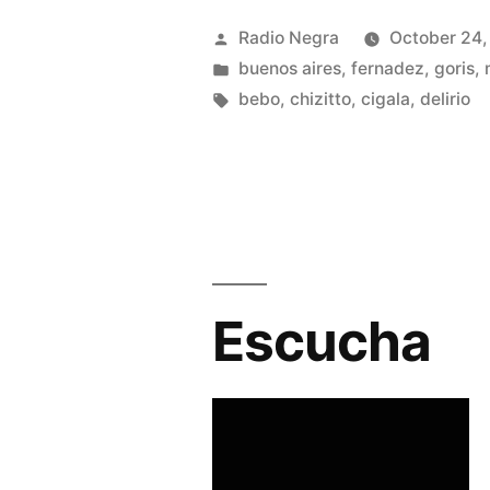
Posted
Radio Negra
October 24
by
Posted
buenos aires
,
fernadez
,
goris
,
in
Tags:
bebo
,
chizitto
,
cigala
,
delirio
Escucha