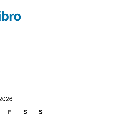
ibro
2026
F
S
S