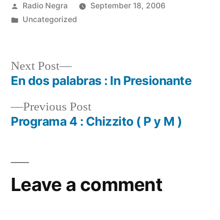
Posted
Radio Negra
September 18, 2006
by
Posted
Uncategorized
in
Next
Next Post
post:
En dos palabras : In Presionante
Post
Previous
Previous Post
navigation
post:
Programa 4 : Chizzito ( P y M )
Leave a comment