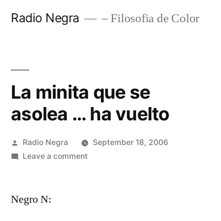
Skip
Radio Negra
– Filosofia de Color
to
content
La minita que se
asolea … ha vuelto
Posted
Radio Negra
September 18, 2006
by
on
Leave a comment
La
minita
Negro N:
que
se