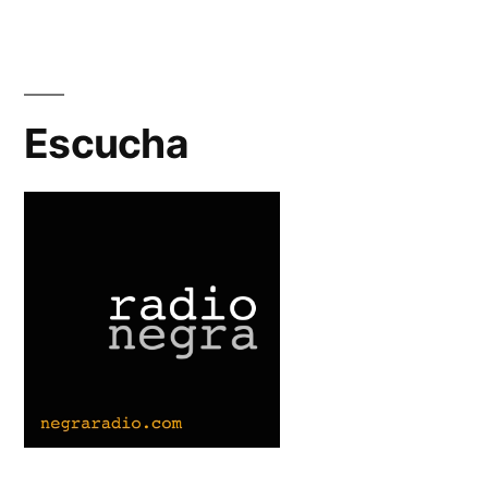
Programa
34:
El
Calor
Escucha