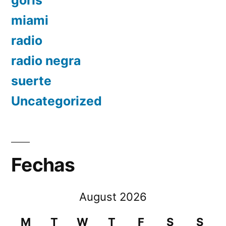
miami
radio
radio negra
suerte
Uncategorized
Fechas
August 2026
M
T
W
T
F
S
S