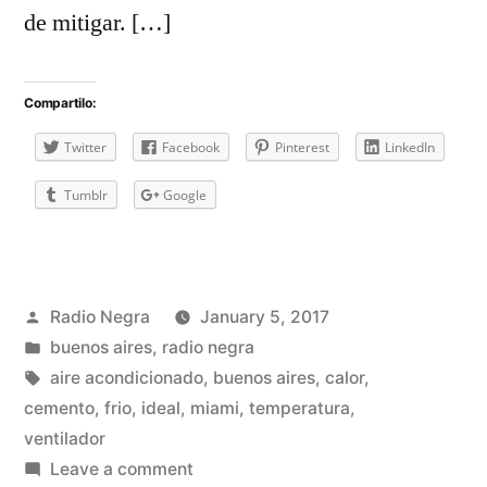
de mitigar. […]
Compartilo:
Twitter
Facebook
Pinterest
LinkedIn
Tumblr
Google
Posted
Radio Negra
January 5, 2017
by
Posted
buenos aires
,
radio negra
in
Tags:
aire acondicionado
,
buenos aires
,
calor
,
cemento
,
frio
,
ideal
,
miami
,
temperatura
,
ventilador
on
Leave a comment