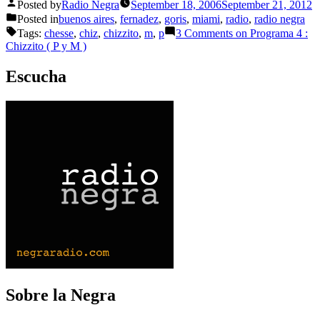
Posted by
Radio Negra
September 18, 2006
September 21, 2012
Posted in
buenos aires
,
fernadez
,
goris
,
miami
,
radio
,
radio negra
Tags:
chesse
,
chiz
,
chizzito
,
m
,
p
3 Comments
on Programa 4 :
Chizzito ( P y M )
Escucha
Sobre la Negra