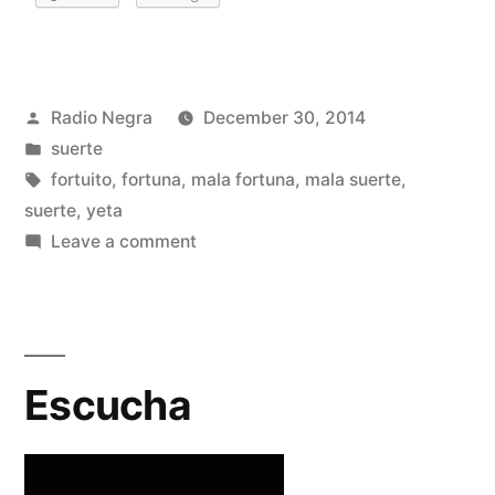
Posted
Radio Negra
December 30, 2014
by
Posted
suerte
in
Tags:
fortuito
,
fortuna
,
mala fortuna
,
mala suerte
,
suerte
,
yeta
on
Leave a comment
Programa
29
:
La
Escucha
mala
suerte